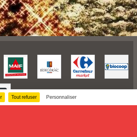
r
Tout refuser
Personnaliser
81445
visites
Informations légales